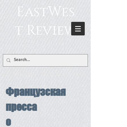
EastWes
t Review
Established New York 2018
Французская
пресса
о