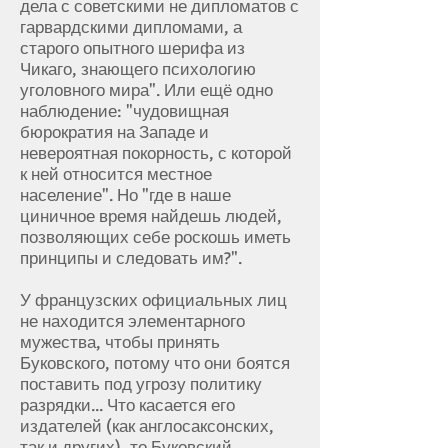
дела с советскими не дипломатов с
гарвардскими дипломами, а
старого опытного шерифа из
Чикаго, знающего психологию
уголовного мира". Или ещё одно
наблюдение: "чудовищная
бюрократия на Западе и
невероятная покорность, с которой
к ней относится местное
население". Но "где в наше
циничное время найдешь людей,
позволяющих себе роскошь иметь
принципы и следовать им?".
У французских официальных лиц
не находится элементарного
мужества, чтобы принять
Буковского, потому что они боятся
поставить под угрозу политику
разрядки... Что касается его
издателей (как англосаксонских,
так и других), то Буковский