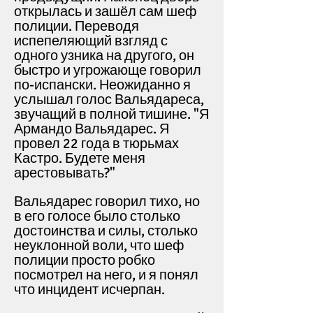
открылась и зашёл сам шеф
полиции. Переводя
испепеляющий взгляд с
одного узника на другого, он
быстро и угрожающе говорил
по-испански. Неожиданно я
услышал голос Вальядареса,
звучащий в полной тишине.
"Я
Армандо Вальядарес. Я
провел 22 года в тюрьмах
Кастро. Будете меня
арестовывать?"
Вальядарес говорил тихо, но
в его голосе было столько
достоинства и силы, столько
неуклонной воли, что шеф
полиции просто робко
посмотрел на него, и я понял
что инцидент исчерпан.