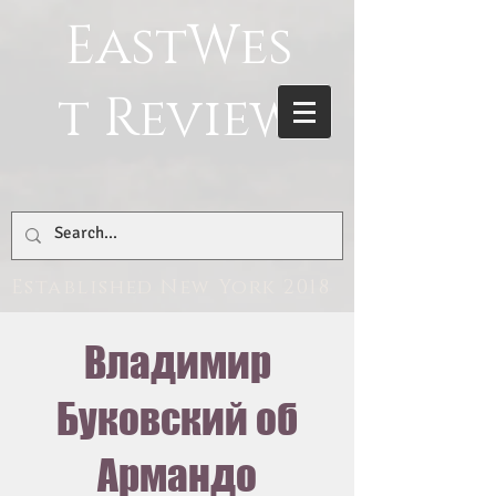
EastWes
t Review
Established New York 2018
Владимир
Буковский об
Армандо