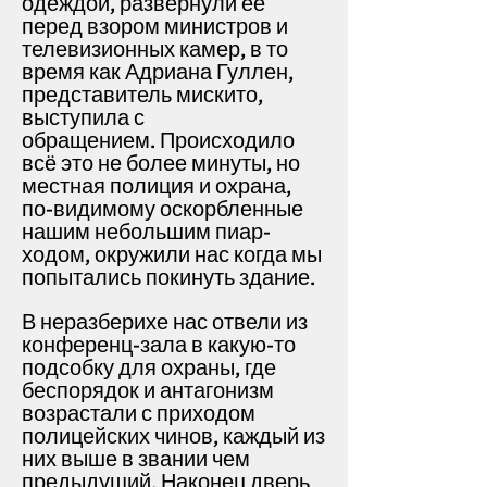
одеждой, развернули её
перед взором министров и
телевизионных камер, в то
время как Адриана Гуллен,
представитель мискито,
выступила с
обращением.
Происходило
всё это не более минуты, но
местная полиция и охрана,
по-видимому оскорбленные
нашим небольшим пиар-
ходом, окружили нас когда мы
попытались покинуть здание.
В неразберихе нас отвели из
конференц-зала в какую-то
подсобку для охраны, где
беспорядок и антагонизм
возрастали с приходом
полицейских чинов, каждый из
них выше в звании чем
предыдущий.
Наконец дверь