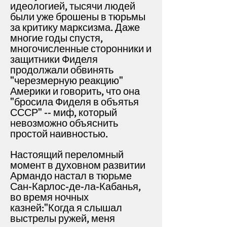
идеологией, тысячи людей
были уже брошены в тюрьмы
за критику марксизма. Даже
многие годы спустя,
многочисленные сторонники и
защитники Фиделя
продолжали обвинять
"черезмерную реакцию"
Америки и говорить, что она
"бросила Фиделя в объятья
СССР" -- миф, который
невозможно объяснить
простой наивностью.
Настоящий переломный
момент в духовном развитии
Армандо настал в тюрьме
Сан-Карлос-де-ла-Кабанья,
во время ночных
казней:
"Когда я слышал
выстрелы ружей, меня