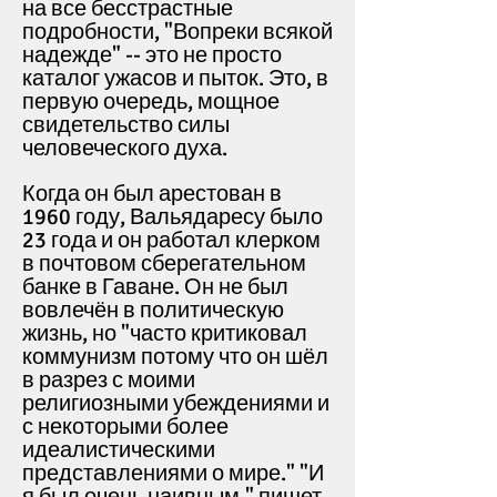
на все бесстрастные
подробности, "Вопреки всякой
надежде" -- это не просто
каталог ужасов и пыток. Это, в
первую очередь, мощное
свидетельство силы
человеческого духа.
Когда он был арестован в
1960 году, Вальядаресу было
23 года и он работал клерком
в почтовом сберегательном
банке в Гаване. Он не был
вовлечён в политическую
жизнь, но "часто критиковал
коммунизм потому что он шёл
в разрез с моими
религиозными убеждениями и
с некоторыми более
идеалистическими
представлениями о мире." "И
я был очень наивным," пишет