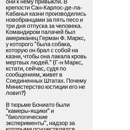
они к нему привыкли. В
крепости Сан-Карлос-де-ла-
Кабанья казни производились
новобранцами за пять песо и
три дня отпуска за человека.
Командиром палачей был
американец Герман Ф. Маркс,
у которого "была собака,
которую он брал с собой на
казни, чтобы она лакала кровь
мертвых людей." (Г-н Маркс,
кстати, сейчас, судя по
сообщениям, живет в
Соединенных Штатах. Почему
Министерство юстиции его не
ловит?)
В тюрьме Бониато были
"камеры-ящики" и
"биологические
эксперименты", надзор за
которыми осуществлялся