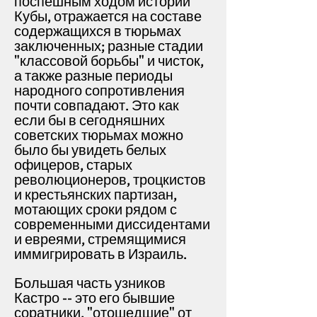
поспешным ходом истории
Кубы, отражается на составе
содержащихся в тюрьмах
заключенных; разные стадии
"классовой борьбы" и чисток,
а также разные периоды
народного сопротивления
почти совпадают. Это как
если бы в сегодняшних
советских тюрьмах можно
было бы увидеть белых
офицеров, старых
революционеров, троцкистов
и крестьянских партизан,
мотающих сроки рядом с
современными диссидентами
и евреями, стремящимися
иммигрировать в Израиль.
Большая часть узников
Кастро -- это его бывшие
соратники, "отошедшие" от