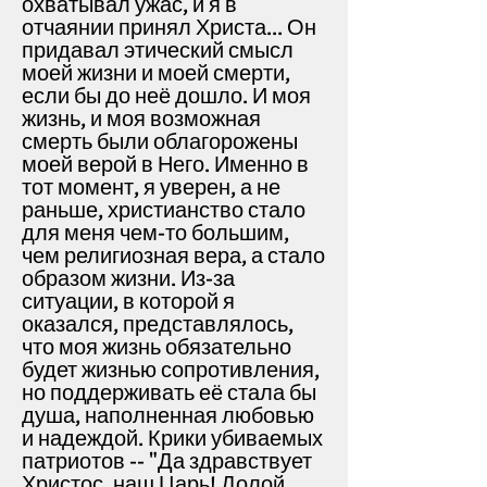
охватывал ужас, и я в
отчаянии принял Христа... Он
придавал этический смысл
моей жизни и моей смерти,
если бы до неё дошло. И моя
жизнь, и моя возможная
смерть были облагорожены
моей верой в Него. Именно в
тот момент, я уверен, а не
раньше, христианство стало
для меня чем-то большим,
чем религиозная вера, а стало
образом жизни. Из-за
ситуации, в которой я
оказался, представлялось,
что моя жизнь обязательно
будет жизнью сопротивления,
но поддерживать её стала бы
душа, наполненная любовью
и надеждой. Крики убиваемых
патриотов -- "Да здравствует
Христос, наш Царь! Долой