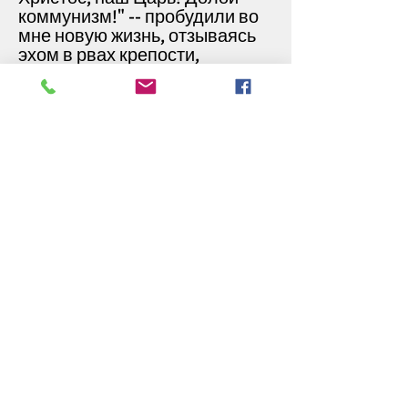
коммунизм!" -- пробудили во
мне новую жизнь, отзываясь
эхом в рвах крепости,
выкопанных двести лет
назад."
Вальядарес стал одним из
"плантадос", непреклонных
упрямцев, не желавших
вступать в Реабилитационную
программу ни при каких
обстоятельствах. Это,
конечно, было прямым
вызовом режиму и означало
ещё больше пыток, избиений,
унижений и убийств.
Некоторых заставляли полоть
сорняки зубами, есть грязь,
других избивали до смерти
или убивали штыками, или
погружали в канавы,